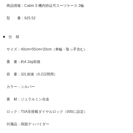
商品情報：Cabin S 機内持込可スーツケース 2輪
型 番：925.52
■ 仕 様
サイズ：40cm×55cm×20cm（車輪・取っ手含む）
重 量：約4.1kg前後
容 量：32L前後（0-2日間用）
カラー：シルバー
素 材：ジュラルミン合金
ロック：TSA非搭載ダイヤルロック（000に設定）
付属品：両面ディバイダー