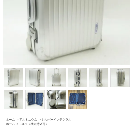
ホーム
>
アルミニウム
>
シルバーインテグラル
ホーム
>
～37L（機内持込可）