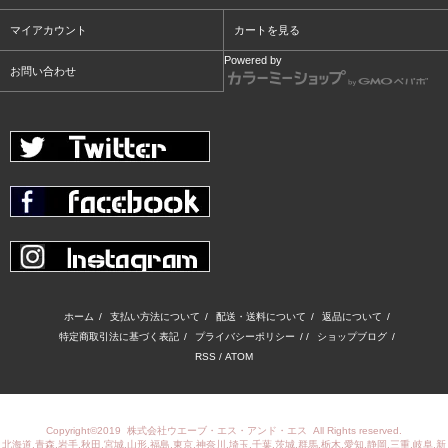
マイアカウント
カートを見る
Powered by
お問い合わせ
ホーム
/
支払い方法について
/
配送・送料について
/
返品について
/
特定商取引法に基づく表記
/
プライバシーポリシー
/ /
ショップブログ
/
RSS
/
ATOM
Copyright©2019
株式会社ウエーブ・エス・アンド・エス
All Rights reserved.
北海道,青森,岩手,秋田,宮城,山形,福島,東京,神奈川,埼玉,千葉,茨城,群馬,栃木,愛知,静岡,三重,岐阜,新