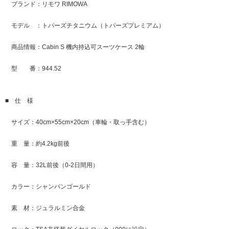
ブランド：リモワ RIMOWA
モデル ：トパーズチタニウム（トパーズプレミアム）
商品情報：Cabin S 機内持込可スーツケース 2輪
型 番：944.52
■ 仕 様
サイズ：40cm×55cm×20cm（車輪・取っ手含む）
重 量：約4.2kg前後
容 量：32L前後（0-2日間用）
カラー：シャンパンゴールド
素 材：ジュラルミン合金