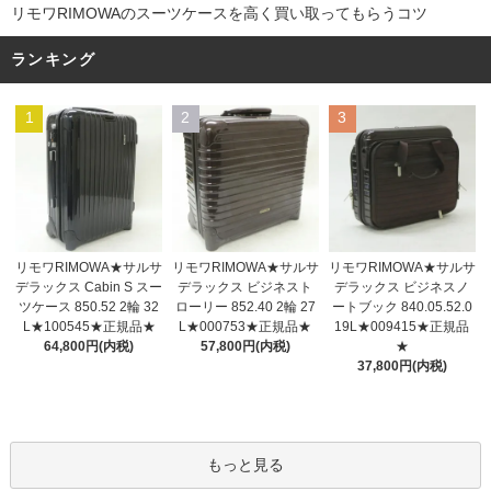
リモワRIMOWAのスーツケースを高く買い取ってもらうコツ
ランキング
1
2
3
リモワRIMOWA★サルサ
リモワRIMOWA★サルサ
リモワRIMOWA★サルサ
デラックス ビジネスト
デラックス Cabin S スー
デラックス ビジネスノ
ローリー 852.40 2輪 27
ツケース 850.52 2輪 32
ートブック 840.05.52.0
L★000753★正規品★
L★100545★正規品★
19L★009415★正規品
57,800円(内税)
64,800円(内税)
★
37,800円(内税)
もっと見る