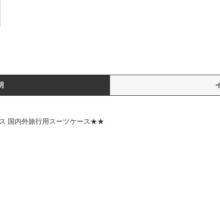
明
クス 国内外旅行用スーツケース★★