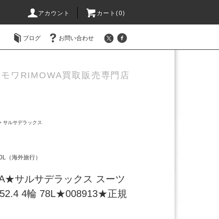
アカウント
カート(0)
ブログ
お問い合わせ
モワRIMOWA買取販売専門店
>
サルサデラックス
）
30L（海外旅行）
WA★サルサデラックス スーツ
.52.4 4輪 78L★008913★正規