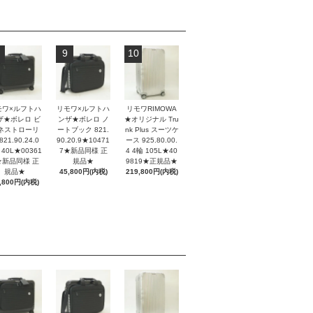
9
10
モワ×ルフトハ
リモワ×ルフトハ
リモワRIMOWA
ザ★ボレロ ビ
ンザ★ボレロ ノ
★オリジナル Tru
ネストローリ
ートブック 821.
nk Plus スーツケ
821.90.24.0
90.20.9★10471
ース 925.80.00.
 40L★00361
7★新品同様 正
4 4輪 105L★40
★新品同様 正
規品★
9819★正規品★
規品★
45,800円(内税)
219,800円(内税)
,800円(内税)