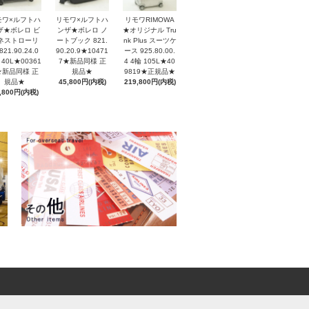
モワ×ルフトハ
リモワ×ルフトハ
リモワRIMOWA
ザ★ボレロ ビ
ンザ★ボレロ ノ
★オリジナル Tru
ネストローリ
ートブック 821.
nk Plus スーツケ
821.90.24.0
90.20.9★10471
ース 925.80.00.
 40L★00361
7★新品同様 正
4 4輪 105L★40
★新品同様 正
規品★
9819★正規品★
規品★
45,800円(内税)
219,800円(内税)
,800円(内税)