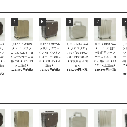
4
5
6
7
8
リモワ RIMOWA
WA
リモワ RIMOWA
リモワRIMOWA
リモワ RIMOWA
リ
★ クロスボディ
ラッ
★トパーズチタ
★サルサデラッ
★トパーズ 国内
ン
バッグ19 930.9
スノ
ニウム Cabin Plu
クスHB ビジネス
外旅行用スーツ
ジ
0.00.1★088825
40.
s スーツケース 4
トローリー 4輪 3
ケース 920.70.0
ー 
★未使用品 正規
L★0
輪 49L★003513
2L★008815★正
0.4 4輪 82L★14
4輪
品★
規品
★正規品★
規品★
6214★正規品★
7
318,000円(内税)
127,800円(内税)
72,800円(内税)
139,800円(内税)
内税)
99