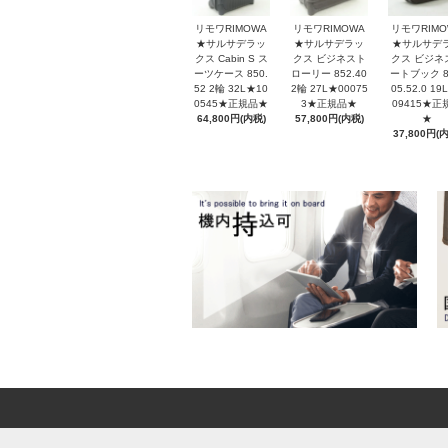
リモワRIMOWA
リモワRIMOWA
リモワRIMO
★サルサデラッ
★サルサデラッ
★サルサデ
クス Cabin S ス
クス ビジネスト
クス ビジネ
ーツケース 850.
ローリー 852.40
ートブック 8
52 2輪 32L★10
2輪 27L★00075
05.52.0 19
0545★正規品★
3★正規品★
09415★正
64,800円(内税)
57,800円(内税)
★
37,800円(