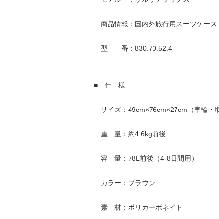
商品情報：国内外旅行用スーツケース 
型 番：830.70.52.4
■ 仕 様
サイズ：49cm×76cm×27cm（車輪
重 量：約4.6kg前後
容 量：78L前後（4-8日間用）
カラー：ブラウン
素 材：ポリカーボネイト