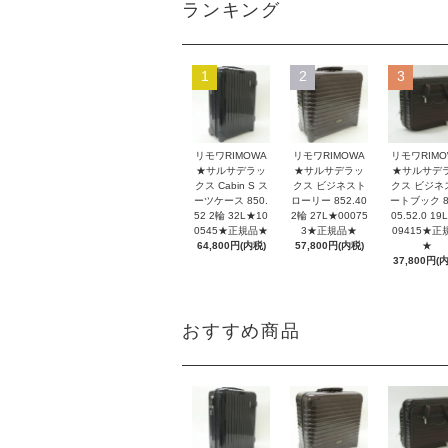
ランキング
1
2
3
リモワRIMOWA
リモワRIMOWA
リモワRIMO
★サルサデラッ
★サルサデラッ
★サルサデ
クス Cabin S ス
クス ビジネスト
クス ビジネ
ーツケース 850.
ローリー 852.40
ートブック 8
52 2輪 32L★10
2輪 27L★00075
05.52.0 19
0545★正規品★
3★正規品★
09415★正
64,800円(内税)
57,800円(内税)
★
37,800円(
おすすめ商品