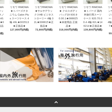
リモワ RIMOWA
WA
リモワ RIMOWA
リモワRIMOWA
リモワ RIMOWA
リ
★ クロスボディ
ラッ
★トパーズチタ
★サルサデラッ
★トパーズ 国内
ン
バッグ19 930.9
スノ
ニウム Cabin Plu
クスHB ビジネス
外旅行用スーツ
ジ
0.00.1★088825
40.
s スーツケース 4
トローリー 4輪 3
ケース 920.70.0
ー 
★未使用品 正規
L★0
輪 49L★003513
2L★008815★正
0.4 4輪 82L★14
4輪
品★
規品
★正規品★
規品★
6214★正規品★
7
318,000円(内税)
127,800円(内税)
72,800円(内税)
139,800円(内税)
内税)
99