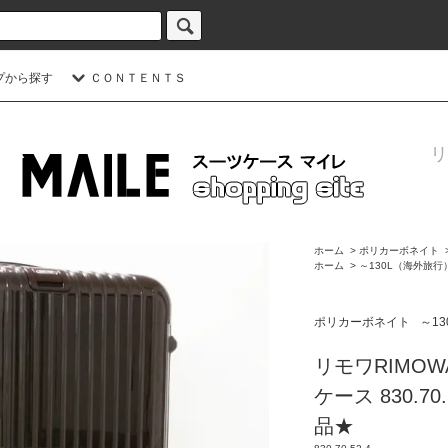
プから探す
ＣＯＮＴＥＮＴＳ
リ
ホーム
>
ポリカーボネイト
ホーム
>
～130L（海外旅行
ポリカーボネイト
～1
リモワRIMO
ケース 830.70
品★