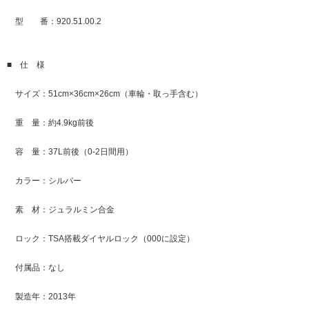
型 番：920.51.00.2
■ 仕 様
サイズ：51cm×36cm×26cm（車輪・取っ手含む）
重 量：約4.9kg前後
容 量：37L前後（0-2日間用）
カラー：シルバー
素 材：ジュラルミン合金
ロック：TSA搭載ダイヤルロック（000に設定）
付属品：なし
製造年：2013年