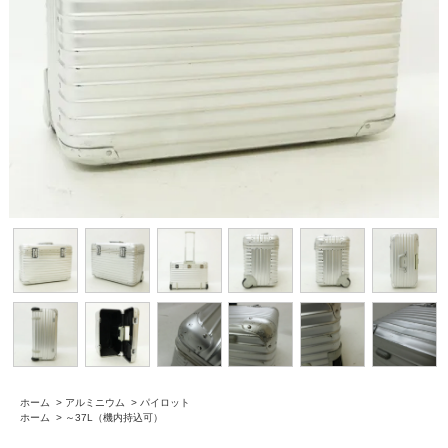
ホーム
>
アルミニウム
>
パイロット
ホーム
>
～37L（機内持込可）