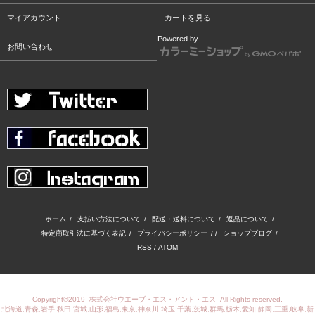
マイアカウント
カートを見る
Powered by
お問い合わせ
ホーム
/
支払い方法について
/
配送・送料について
/
返品について
/
特定商取引法に基づく表記
/
プライバシーポリシー
/ /
ショップブログ
/
RSS
/
ATOM
Copyright©2019
株式会社ウエーブ・エス・アンド・エス
All Rights reserved.
北海道,青森,岩手,秋田,宮城,山形,福島,東京,神奈川,埼玉,千葉,茨城,群馬,栃木,愛知,静岡,三重,岐阜,新