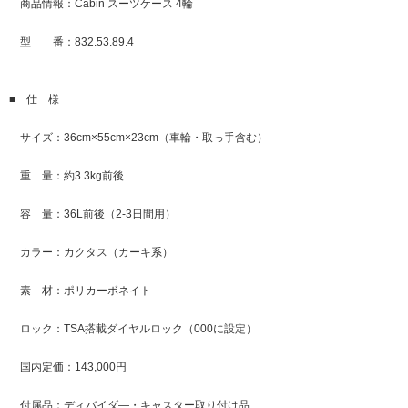
商品情報：Cabin スーツケース 4輪
型 番：832.53.89.4
■ 仕 様
サイズ：36cm×55cm×23cm（車輪・取っ手含む）
重 量：約3.3kg前後
容 量：36L前後（2-3日間用）
カラー：カクタス（カーキ系）
素 材：ポリカーボネイト
ロック：TSA搭載ダイヤルロック（000に設定）
国内定価：143,000円
付属品：ディバイダ―・キャスター取り付け品