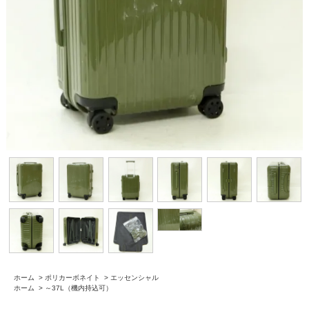
ホーム
>
ポリカーボネイト
>
エッセンシャル
ホーム
>
～37L（機内持込可）