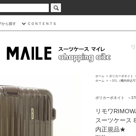
プから探す
ＣＯＮＴＥＮＴＳ
リ
ホーム
>
ポリカーボネイト
ホーム
>
～37L（機内持込
ポリカーボネイト
～3
リモワRIMOW
スーツケース 85
内正規品★