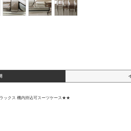
明
デラックス 機内持込可スーツケース★★