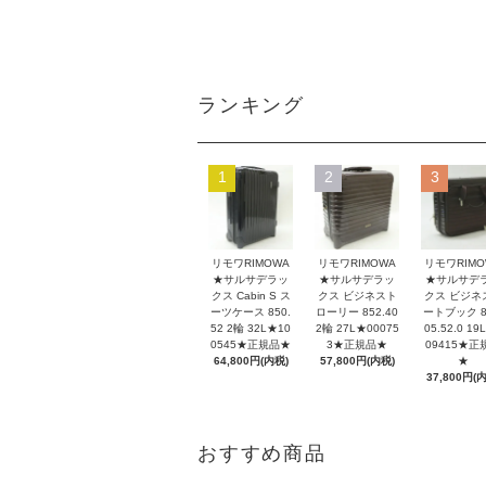
ランキング
1
2
3
リモワRIMOWA
リモワRIMOWA
リモワRIMO
★サルサデラッ
★サルサデラッ
★サルサデ
クス Cabin S ス
クス ビジネスト
クス ビジネ
ーツケース 850.
ローリー 852.40
ートブック 8
52 2輪 32L★10
2輪 27L★00075
05.52.0 19
0545★正規品★
3★正規品★
09415★正
64,800円(内税)
57,800円(内税)
★
37,800円(
おすすめ商品