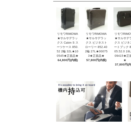
リモワRIMOWA
リモワRIMOWA
リモワRIMO
★サルサデラッ
★サルサデラッ
★サルサデ
クス Cabin S ス
クス ビジネスト
クス ビジネ
ーツケース 850.
ローリー 852.40
ートブック 8
52 2輪 32L★10
2輪 27L★00075
05.52.0 19
0545★正規品★
3★正規品★
09415★正
64,800円(内税)
57,800円(内税)
★
37,800円(