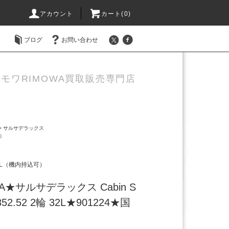
アカウント
カート(0)
ブログ
お問い合わせ
モワRIMOWA買取販売専門店
>
サルサデラックス
可）
7L（機内持込可）
A★サルサデラックス Cabin S
2.52 2輪 32L★901224★国