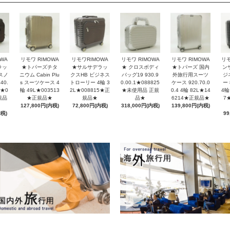
リモワ RIMOWA
WA
リモワ RIMOWA
リモワRIMOWA
リモワ RIMOWA
リ
★ クロスボディ
ラッ
★トパーズチタ
★サルサデラッ
★トパーズ 国内
ン
バッグ19 930.9
スノ
ニウム Cabin Plu
クスHB ビジネス
外旅行用スーツ
ジ
0.00.1★088825
40.
s スーツケース 4
トローリー 4輪 3
ケース 920.70.0
ー 
★未使用品 正規
L★0
輪 49L★003513
2L★008815★正
0.4 4輪 82L★14
4輪
品★
規品
★正規品★
規品★
6214★正規品★
7
318,000円(内税)
127,800円(内税)
72,800円(内税)
139,800円(内税)
内税)
99