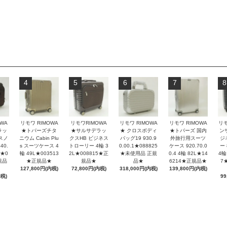
4
5
6
7
8
リモワ RIMOWA
WA
リモワ RIMOWA
リモワRIMOWA
リモワ RIMOWA
リ
★ クロスボディ
ラッ
★トパーズチタ
★サルサデラッ
★トパーズ 国内
ン
バッグ19 930.9
スノ
ニウム Cabin Plu
クスHB ビジネス
外旅行用スーツ
ジ
0.00.1★088825
40.
s スーツケース 4
トローリー 4輪 3
ケース 920.70.0
ー 
★未使用品 正規
L★0
輪 49L★003513
2L★008815★正
0.4 4輪 82L★14
4輪
品★
規品
★正規品★
規品★
6214★正規品★
7
318,000円(内税)
127,800円(内税)
72,800円(内税)
139,800円(内税)
内税)
99