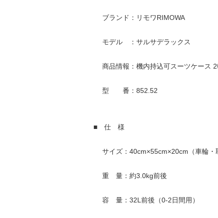
ブランド：リモワRIMOWA
モデル ：サルサデラックス
商品情報：機内持込可スーツケース 2
型 番：852.52
■ 仕 様
サイズ：40cm×55cm×20cm（車輪
重 量：約3.0kg前後
容 量：32L前後（0-2日間用）