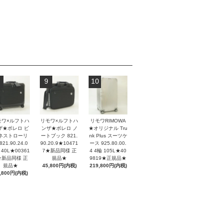
9
10
モワ×ルフトハ
リモワ×ルフトハ
リモワRIMOWA
ザ★ボレロ ビ
ンザ★ボレロ ノ
★オリジナル Tru
ネストローリ
ートブック 821.
nk Plus スーツケ
821.90.24.0
90.20.9★10471
ース 925.80.00.
 40L★00361
7★新品同様 正
4 4輪 105L★40
★新品同様 正
規品★
9819★正規品★
規品★
45,800円(内税)
219,800円(内税)
,800円(内税)