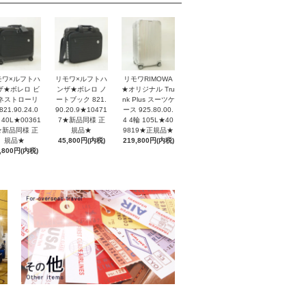
モワ×ルフトハ
リモワ×ルフトハ
リモワRIMOWA
ザ★ボレロ ビ
ンザ★ボレロ ノ
★オリジナル Tru
ネストローリ
ートブック 821.
nk Plus スーツケ
821.90.24.0
90.20.9★10471
ース 925.80.00.
 40L★00361
7★新品同様 正
4 4輪 105L★40
★新品同様 正
規品★
9819★正規品★
規品★
45,800円(内税)
219,800円(内税)
,800円(内税)