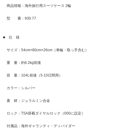
商品情報：海外旅行用スーツケース 2輪
型 番：930.77
■ 仕 様
サイズ：54cm×80cm×26cm（車輪・取っ手含む）
重 量：約6.2kg前後
容 量：104L前後（5-10日間用）
カラー：シルバー
素 材：ジュラルミン合金
ロック：TSA搭載ダイヤルロック（000に設定）
付属品：海外ギャランティ・ディバイダー