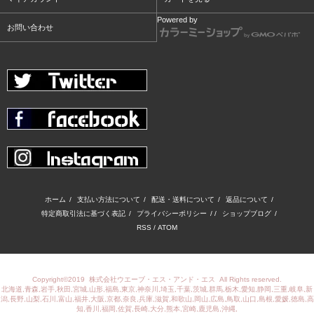
Powered by
お問い合わせ
ホーム
/
支払い方法について
/
配送・送料について
/
返品について
/
特定商取引法に基づく表記
/
プライバシーポリシー
/ /
ショップブログ
/
RSS
/
ATOM
Copyright©2019
株式会社ウエーブ・エス・アンド・エス
All Rights reserved.
北海道,青森,岩手,秋田,宮城,山形,福島,東京,神奈川,埼玉,千葉,茨城,群馬,栃木,愛知,静岡,三重,岐阜,新
潟,長野,山梨,石川,富山,福井,大阪,京都,奈良,兵庫,滋賀,和歌山,岡山,広島,鳥取,山口,島根,愛媛,徳島,高
知,香川,福岡,佐賀,長崎,大分,熊本,宮崎,鹿児島,沖縄,