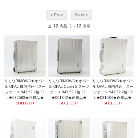
< Prev
Next >
12
1
12
全
商品
-
表示
リモワRIMOWA★オパー
リモワRIMOWA★オパー
リモワRIMOWA★オパー
ル OPAL 機内持込可スー
ル OPAL Cabin S スーツ
ル OPAL 機内持込可スー
ツケース 947.52 2輪 32
ケース 947.52 2輪 32L
ツケース 947.52 2輪 32
L★032563★正規品★
★001342★正規品★
L★031084★正規品★
SOLD OUT
SOLD OUT
SOLD OUT