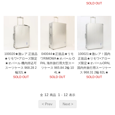
SOLD OUT
100020★激レア 正規品
040044★正規品★リモ
100021★激レア！国内
★リモワ×アローズ限定
ワRIMOWA★オパール O
正規品★リモワ×アロー
★オパール 機内持込可
PAL 海外旅行用大型スー
ズ限定★オパールOPAL
スーツケース 968.28 2
ツケース 965.84 2輪 10
国内外旅行用スーツケー
輪32L★
4L★
ス 968.31 2輪 82L★
SOLD OUT
SOLD OUT
SOLD OUT
12
1
12
全
商品
-
表示
< Prev
Next >