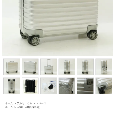
ホーム
>
アルミニウム
>
トパーズ
ホーム
>
～37L（機内持込可）