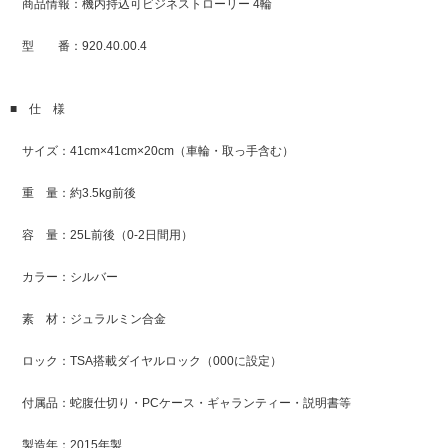
商品情報：機内持込可ビジネストローリー 4輪
型 番：920.40.00.4
■ 仕 様
サイズ：41cm×41cm×20cm（車輪・取っ手含む）
重 量：約3.5kg前後
容 量：25L前後（0-2日間用）
カラー：シルバー
素 材：ジュラルミン合金
ロック：TSA搭載ダイヤルロック（000に設定）
付属品：蛇腹仕切り・PCケース・ギャランティー・説明書等
製造年：2015年製