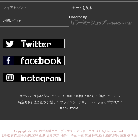
マイアカウント
カートを見る
Powered by
お問い合わせ
ホーム
/
支払い方法について
/
配送・送料について
/
返品について
/
特定商取引法に基づく表記
/
プライバシーポリシー
/ /
ショップブログ
/
RSS
/
ATOM
Copyright©2019
株式会社ウエーブ・エス・アンド・エス
All Rights reserved.
北海道,青森,岩手,秋田,宮城,山形,福島,東京,神奈川,埼玉,千葉,茨城,群馬,栃木,愛知,静岡,三重,岐阜,新