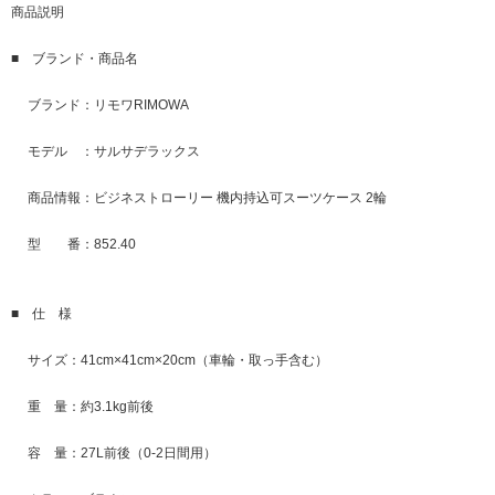
商品説明
■ ブランド・商品名
ブランド：リモワRIMOWA
モデル ：サルサデラックス
商品情報：ビジネストローリー 機内持込可スーツケース 2輪
型 番：852.40
■ 仕 様
サイズ：41cm×41cm×20cm（車輪・取っ手含む）
重 量：約3.1kg前後
容 量：27L前後（0-2日間用）