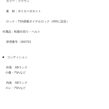
カラー：ブラウン
素 材：ポリカーボネイト
ロック：TSA搭載ダイヤルロック（000に設定）
付属品：蛇腹仕切り・ベルト
管理番号：000753
■ コンディション
外装 ABランク
小傷・汚れなど
内装 ABランク
スレ・汚れなど