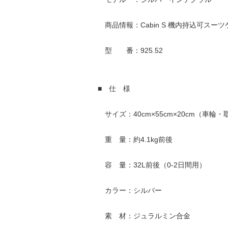
商品情報：Cabin S 機内持込可スーツ
型 番：925.52
■ 仕 様
サイズ：40cm×55cm×20cm（車輪
重 量：約4.1kg前後
容 量：32L前後（0-2日間用）
カラー：シルバー
素 材：ジュラルミン合金