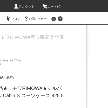
アカウント
カート(0)
ブログ
お問い合わせ
モワRIMOWA買取販売専門店
ルバーインテグラル
可）
（機内持込可）
規品★リモワRIMOWA★シルバ
abin S スーツケース 925.5