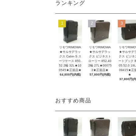
ランキング
1
2
3
リモワRIMOWA
リモワRIMOWA
リモワRIMO
★サルサデラッ
★サルサデラッ
★サルサデ
クス Cabin S ス
クス ビジネスト
クス ビジネ
ーツケース 850.
ローリー 852.40
ートブック 8
52 2輪 32L★10
2輪 27L★00075
05.52.0 19
0545★正規品★
3★正規品★
09415★正
64,800円(内税)
57,800円(内税)
★
37,800円(
おすすめ商品