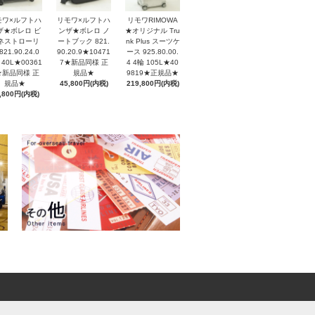
モワ×ルフトハ
リモワ×ルフトハ
リモワRIMOWA
ザ★ボレロ ビ
ンザ★ボレロ ノ
★オリジナル Tru
ネストローリ
ートブック 821.
nk Plus スーツケ
821.90.24.0
90.20.9★10471
ース 925.80.00.
 40L★00361
7★新品同様 正
4 4輪 105L★40
★新品同様 正
規品★
9819★正規品★
規品★
45,800円(内税)
219,800円(内税)
,800円(内税)