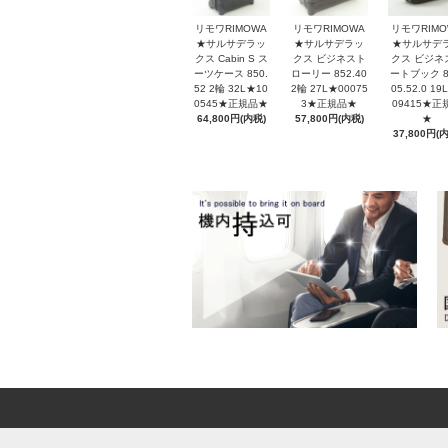
リモワRIMOWA
リモワRIMOWA
リモワRIMO
★サルサデラッ
★サルサデラッ
★サルサデ
クス Cabin S ス
クス ビジネスト
クス ビジネ
ーツケース 850.
ローリー 852.40
ートブック 8
52 2輪 32L★10
2輪 27L★00075
05.52.0 19
0545★正規品★
3★正規品★
09415★正
64,800円(内税)
57,800円(内税)
★
37,800円(