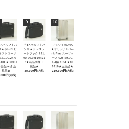
9
10
モワ×ルフトハ
リモワ×ルフトハ
リモワRIMOWA
ザ★ボレロ ビ
ンザ★ボレロ ノ
★オリジナル Tru
ネストローリ
ートブック 821.
nk Plus スーツケ
821.90.24.0
90.20.9★10471
ース 925.80.00.
 40L★00361
7★新品同様 正
4 4輪 105L★40
★新品同様 正
規品★
9819★正規品★
規品★
45,800円(内税)
219,800円(内税)
,800円(内税)