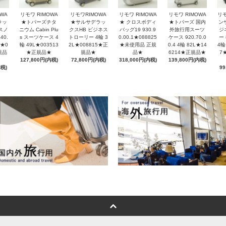
リモワ RIMOWA
WA
リモワ RIMOWA
リモワRIMOWA
リモワ RIMOWA
リ
★ クロスボディ
ラッ
★トパーズチタ
★サルサデラッ
★トパーズ 国内
ン
バッグ19 930.9
スノ
ニウム Cabin Plu
クスHB ビジネス
外旅行用スーツ
ジ
0.00.1★088825
40.
s スーツケース 4
トローリー 4輪 3
ケース 920.70.0
ー 
★未使用品 正規
L★0
輪 49L★003513
2L★008815★正
0.4 4輪 82L★14
4輪
品★
規品
★正規品★
規品★
6214★正規品★
7
318,000円(内税)
127,800円(内税)
72,800円(内税)
139,800円(内税)
内税)
99