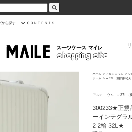
プから探す
ＣＯＮＴＥＮＴＳ
リ
ホーム
>
アルミニウム
>
シ
ホーム
>
～37L（機内持込
アルミニウム
～37L
300233★正
ーインテグラル C
2 2輪 32L★