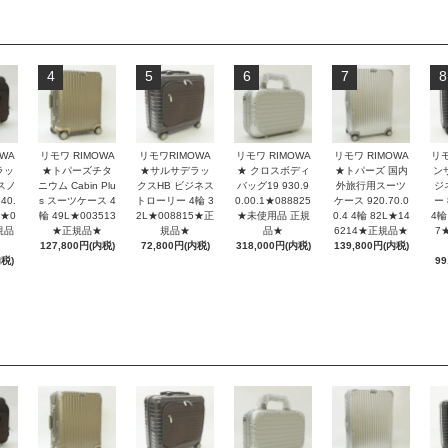
4
5
6
7
8
リモワ RIMOWA
WA
リモワ RIMOWA
リモワRIMOWA
リモワ RIMOWA
リ
★ クロスボディ
ラッ
★トパーズチタ
★サルサデラッ
★トパーズ 国内
ン
バッグ19 930.9
スノ
ニウム Cabin Plu
クスHB ビジネス
外旅行用スーツ
ジ
0.00.1★088825
40.
s スーツケース 4
トローリー 4輪 3
ケース 920.70.0
ー 
★未使用品 正規
L★0
輪 49L★003513
2L★008815★正
0.4 4輪 82L★14
4輪
品★
規品
★正規品★
規品★
6214★正規品★
7
318,000円(内税)
127,800円(内税)
72,800円(内税)
139,800円(内税)
内税)
99