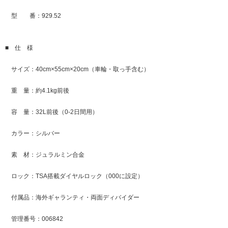
型 番：929.52
■ 仕 様
サイズ：40cm×55cm×20cm（車輪・取っ手含む）
重 量：約4.1kg前後
容 量：32L前後（0-2日間用）
カラー：シルバー
素 材：ジュラルミン合金
ロック：TSA搭載ダイヤルロック（000に設定）
付属品：海外ギャランティ・両面ディバイダー
管理番号：006842