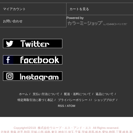
マイアカウント
カートを見る
Powered by
お問い合わせ
ホーム
/
支払い方法について
/
配送・送料について
/
返品について
/
特定商取引法に基づく表記
/
プライバシーポリシー
/ /
ショップブログ
/
RSS
/
ATOM
Copyright©2019
株式会社ウエーブ・エス・アンド・エス
All Rights reserved.
北海道,青森,岩手,秋田,宮城,山形,福島,東京,神奈川,埼玉,千葉,茨城,群馬,栃木,愛知,静岡,三重,岐阜,新