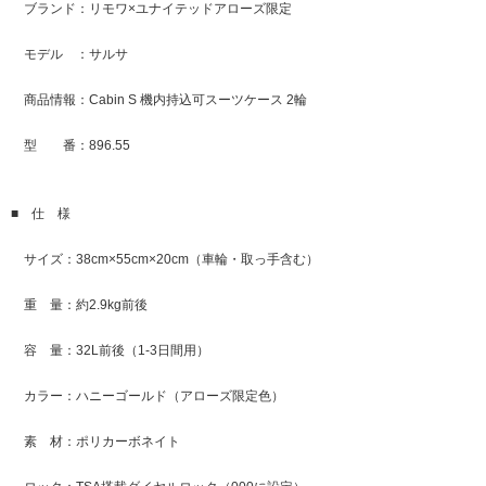
ブランド：リモワ×ユナイテッドアローズ限定
モデル ：サルサ
商品情報：Cabin S 機内持込可スーツケース 2輪
型 番：896.55
■ 仕 様
サイズ：38cm×55cm×20cm（車輪・取っ手含む）
重 量：約2.9kg前後
容 量：32L前後（1-3日間用）
カラー：ハニーゴールド（アローズ限定色）
素 材：ポリカーボネイト